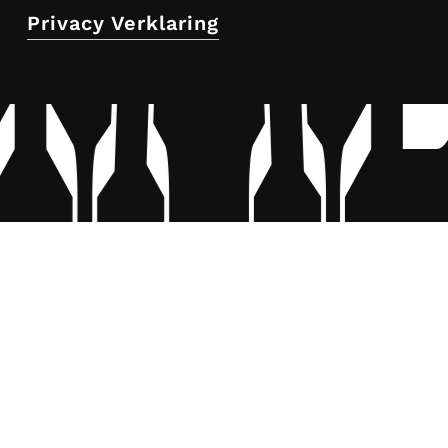
Privacy Verklaring
HA
HA