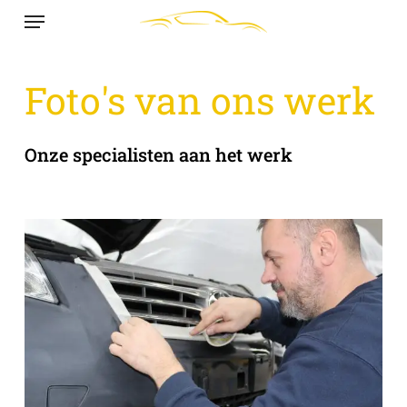
Menu
Skip
to
main
Foto's van ons werk
content
Onze specialisten aan het werk