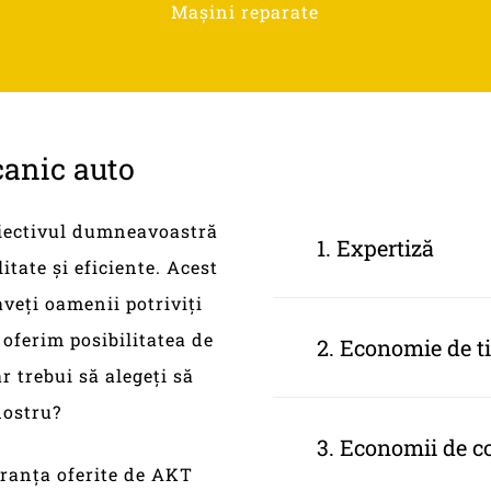
Mașini reparate
anic
auto
obiectivul dumneavoastră
1. Expertiză
litate și eficiente. Acest
aveți oamenii potriviți
La AKT Autoschade
 oferim posibilitatea de
2. Economie de 
cei mai calificați 
r trebui să alegeți să
cunoștințelor și ex
nostru?
Angajând un mecan
aborda rapid și ef
3. Economii de c
care îl puteți folo
guranța oferite de AKT
importante ale afa