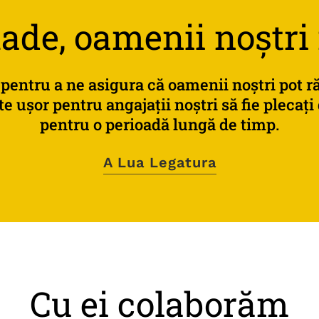
de, oamenii noștri
pentru
a
ne
asigura
că
oamenii
noștri
pot
r
te
ușor
pentru
angajații
noștri
să
fie
plecați
pentru
o
perioadă
lungă
de
timp.
A Lua Legatura
Cu ei colaborăm