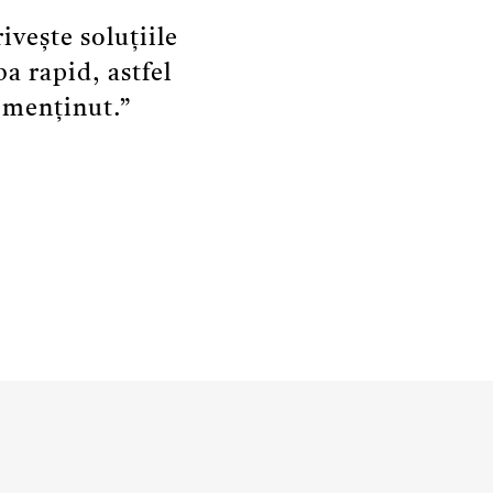
vește soluțiile
a rapid, astfel
e menținut.
”