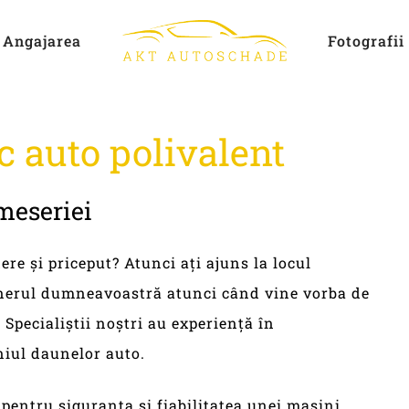
Angajarea
Fotografii
c
auto
polivalent
meseriei
re și priceput? Atunci ați ajuns la locul
enerul dumneavoastră atunci când vine vorba de
 Specialiștii noștri au experiență în
niul daunelor auto.
pentru siguranța și fiabilitatea unei mașini.