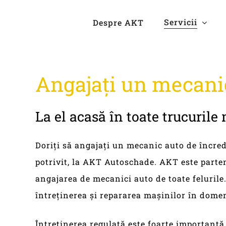
Skip
Servicii
Despre AKT
to
main
content
Angajați
un
mecani
La
el
acasă
în
toate
trucurile
Doriți să angajați un mecanic auto de încrede
potrivit, la AKT Autoschade. AKT este part
angajarea de mecanici auto de toate felurile.
întreținerea și repararea mașinilor în dome
Întreținerea regulată este foarte importantă 