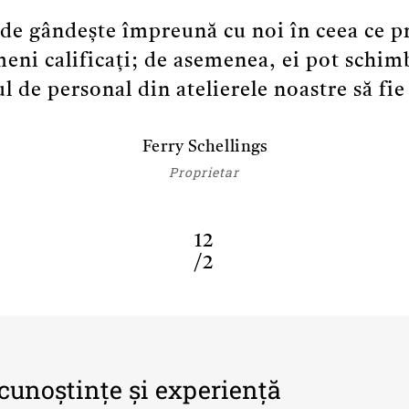
e gândește împreună cu noi în ceea ce pri
meni calificați; de asemenea, ei pot schimb
ul de personal din atelierele noastre să fi
Ferry Schellings
Proprietar
1
2
/
2
cunoștințe
și
experiență