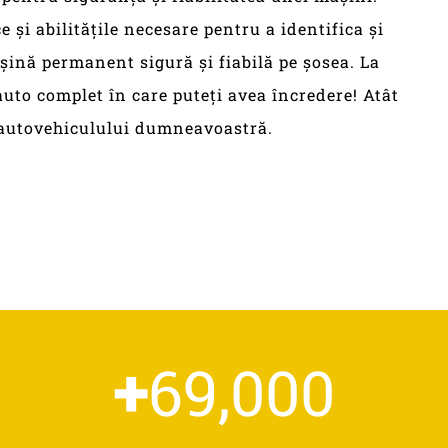
 și abilitățile necesare pentru a identifica și
șină permanent sigură și fiabilă pe șosea. La
to complet în care puteți avea încredere! Atât
a autovehiculului dumneavoastră.
+
69,000