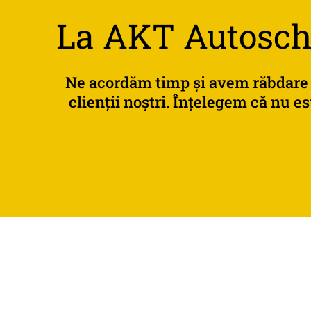
La AKT Autoscha
Ne
acordăm
timp
și
avem
răbdare
clienții
noștri.
Înțelegem
că
nu
es