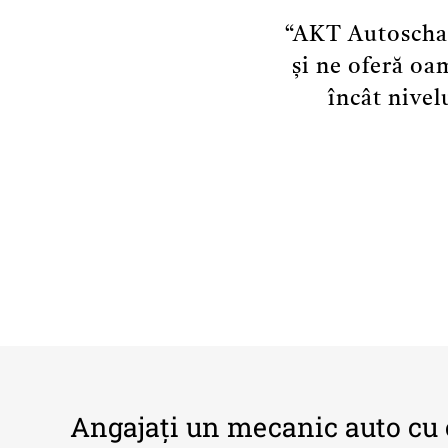
“
AKT Autoschad
și ne oferă oa
încât nivel
Angajați
un
mecanic
auto
cu