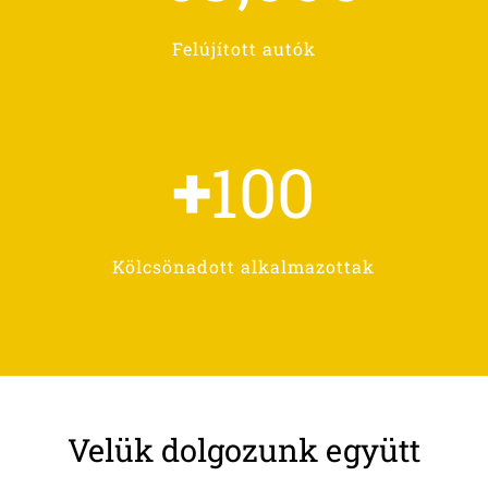
Felújított autók
+
100
Kölcsönadott alkalmazottak
Velük dolgozunk együtt