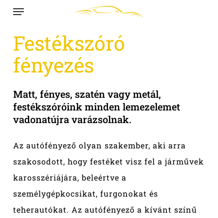
Menu
Skip
to
Festékszóró
main
content
fényezés
Matt, fényes, szatén vagy metál,
festékszóróink minden lemezelemet
vadonatújra varázsolnak.
Az autófényező olyan szakember, aki arra
szakosodott, hogy festéket visz fel a járművek
karosszériájára, beleértve a
személygépkocsikat, furgonokat és
teherautókat. Az autófényező a kívánt színű