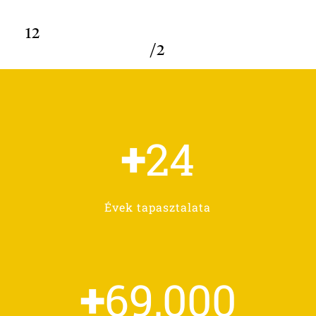
1
2
/
2
+
24
Évek tapasztalata
+
69,000