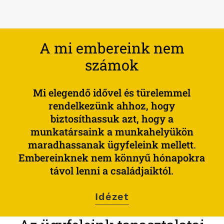
A mi embereink nem
számok
Mi
elegendő
idővel
és
türelemmel
rendelkezünk
ahhoz,
hogy
biztosíthassuk
azt,
hogy
a
munkatársaink
a
munkahelyükön
maradhassanak
ügyfeleink
mellett.
Embereinknek
nem
könnyű
hónapokra
távol
lenni
a
családjaiktól.
Idézet